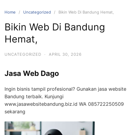
Skip
to
Home
Uncategorized
Bikin Web Di Bandung Hemat,
content
Bikin Web Di Bandung
Hemat,
UNCATEGORIZED
·
APRIL 30, 2026
Jasa Web Dago
Ingin bisnis tampil profesional? Gunakan jasa website
Bandung terbaik. Kunjungi
www.jasawebsitebandung.biz.id WA 085722250509
sekarang