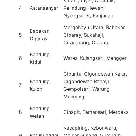
Karanganyar, Cibadak,
4
Astanaanyar
Pelindung Hewan,
Nyengseret, Panjunan
Margahayu Utara, Babakan
Babakan
5
Ciparay, Sukahaji,
Ciparay
Cirangrang, Cibuntu
Bandung
6
Wates, Kujangsari, Mengger
Kidul
Cibuntu, Cigondewah Kaler,
Bandung
Cigondewah Rahayu,
7
Kulon
Gempolsari, Warung
Muncang
Bandung
8
Cihapit, Tamansari, Merdeka
Wetan
Kacapiring, Kebonwaru,
9
Batununggal
Maleer, Binong, Gumuruh,