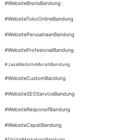
#WebsiteBisnisBandung
#WebsiteTokoOnlineBandung
#WebsitePerusahaanBandung
#WebsiteProfesionalBandung
#JasaWebsiteMurahBandung
#WebsiteCustomBandung
#WebsiteSEOServiceBandung
#WebsiteResponsifBandung
#WebsiteCepatBandung
#DigitalMarketingBandung