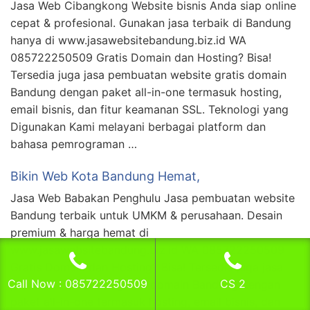
Jasa Web Cibangkong Website bisnis Anda siap online
cepat & profesional. Gunakan jasa terbaik di Bandung
hanya di www.jasawebsitebandung.biz.id WA
085722250509 Gratis Domain dan Hosting? Bisa!
Tersedia juga jasa pembuatan website gratis domain
Bandung dengan paket all-in-one termasuk hosting,
email bisnis, dan fitur keamanan SSL. Teknologi yang
Digunakan Kami melayani berbagai platform dan
bahasa pemrograman …
Bikin Web Kota Bandung Hemat,
Jasa Web Babakan Penghulu Jasa pembuatan website
Bandung terbaik untuk UMKM & perusahaan. Desain
premium & harga hemat di
www.jasawebsitebandung.biz.id WA 085722250509
Gratis Domain dan Hosting? Bisa! Tersedia juga jasa
Call Now : 085722250509
CS 2
pembuatan website gratis domain Bandung dengan
paket all-in-one termasuk hosting, email bisnis, dan