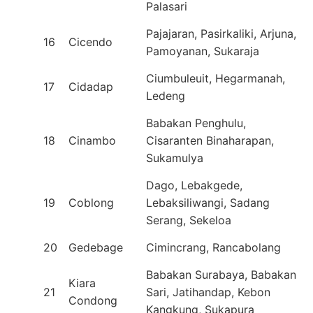
Palasari
Pajajaran, Pasirkaliki, Arjuna,
16
Cicendo
Pamoyanan, Sukaraja
Ciumbuleuit, Hegarmanah,
17
Cidadap
Ledeng
Babakan Penghulu,
18
Cinambo
Cisaranten Binaharapan,
Sukamulya
Dago, Lebakgede,
19
Coblong
Lebaksiliwangi, Sadang
Serang, Sekeloa
20
Gedebage
Cimincrang, Rancabolang
Babakan Surabaya, Babakan
Kiara
21
Sari, Jatihandap, Kebon
Condong
Kangkung, Sukapura