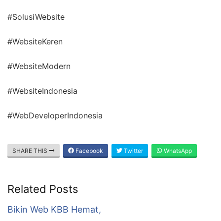
#SolusiWebsite
#WebsiteKeren
#WebsiteModern
#WebsiteIndonesia
#WebDeveloperIndonesia
SHARE THIS
Facebook
Twitter
WhatsApp
Related Posts
Bikin Web KBB Hemat,