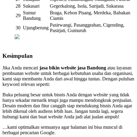
28
Sukasari
Gegerkalong, Isola, Sarijadi, Sukarasa
Sumur
Braga, Kebon Pisang, Merdeka, Babakan
29
Bandung
Ciamis
Pasirwangi, Pasanggrahan, Cigending,
30
Ujungberung
Pasirjati, Gumuruh
Kesimpulan
Jika Anda mencari
jasa bikin website jasa Bandung
atau layanan
pembuatan website untuk berbagai kebutuhan usaha dan organisasi,
kami siap membantu Anda dari awal hingga tuntas. Dengan puluhan
keyword relevan seperti:
Buka peluang besar untuk bisnis Anda dengan website yang tidak
hanya sekadar menarik tetapi juga mampu mendongkrak penjualan.
Desain modern dan fitur canggih siap mendukung bisnis Anda agar
lebih dikenal oleh audiens lebih luas. Jangan tunda lagi, segera
hubungi kami dan buat website Anda jadi alat jualan ampuh!
…kami optimalkan semuanya agar halaman ini bisa muncul di
berbagai pencarian Google.