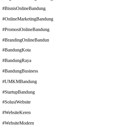
#BisnisOnlineBandung
#OnlineMarketingBandung
#PromosiOnlineBandung
#BrandingOnlineBandun
#BandungKota
#BandungRaya
#BandungBusiness
#UMKMBandung
#StartupBandung
#SolusiWebsite
#WebsiteKeren
#WebsiteModern