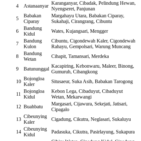
Karanganyar, Cibadak, Pelindung Hewan,
4
Astanaanyar
Nyengseret, Panjunan
Babakan
Margahayu Utara, Babakan Ciparay,
5
Ciparay
Sukahaji, Cirangrang, Cibuntu
Bandung
6
Wates, Kujangsari, Mengger
Kidul
Bandung
Cibuntu, Cigondewah Kaler, Cigondewah
7
Kulon
Rahayu, Gempolsari, Warung Muncang
Bandung
8
Cihapit, Tamansari, Merdeka
Wetan
Kacapiring, Kebonwaru, Maleer, Binong,
9
Batununggal
Gumuruh, Cibangkong
Bojongloa
10
Situsaeur, Suka Asih, Babakan Tarogong
Kaler
Bojongloa
Kebon Lega, Cibaduyut, Cibaduyut
11
Kidul
Wetan, Mekarwangi
Margasari, Cijawura, Sekejati, Jatisari,
12
Buahbatu
Cipagalo
Cibeunying
13
Cigadung, Cikutra, Neglasari, Sukaluyu
Kaler
Cibeunying
14
Padasuka, Cikutra, Pasirlayung, Sukapura
Kidul