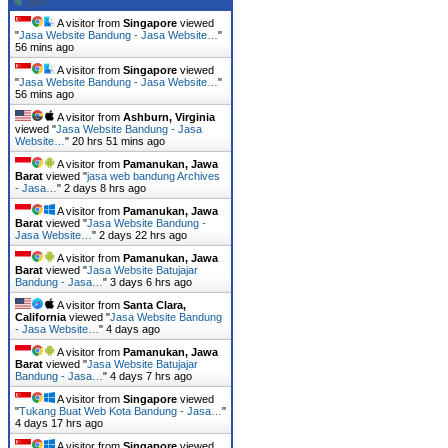
A visitor from
Singapore
viewed
"
Jasa Website Bandung - Jasa Website…
"
56 mins ago
A visitor from
Singapore
viewed
"
Jasa Website Bandung - Jasa Website…
"
56 mins ago
A visitor from
Ashburn, Virginia
viewed "
Jasa Website Bandung - Jasa
Website…
"
20 hrs 51 mins ago
A visitor from
Pamanukan, Jawa
Barat
viewed "
jasa web bandung Archives
- Jasa…
"
2 days 8 hrs ago
A visitor from
Pamanukan, Jawa
Barat
viewed "
Jasa Website Bandung -
Jasa Website…
"
2 days 22 hrs ago
A visitor from
Pamanukan, Jawa
Barat
viewed "
Jasa Website Batujajar
Bandung - Jasa…
"
3 days 6 hrs ago
A visitor from
Santa Clara,
California
viewed "
Jasa Website Bandung
- Jasa Website…
"
4 days ago
A visitor from
Pamanukan, Jawa
Barat
viewed "
Jasa Website Batujajar
Bandung - Jasa…
"
4 days 7 hrs ago
A visitor from
Singapore
viewed
"
Tukang Buat Web Kota Bandung - Jasa…
"
4 days 17 hrs ago
A visitor from
Singapore
viewed