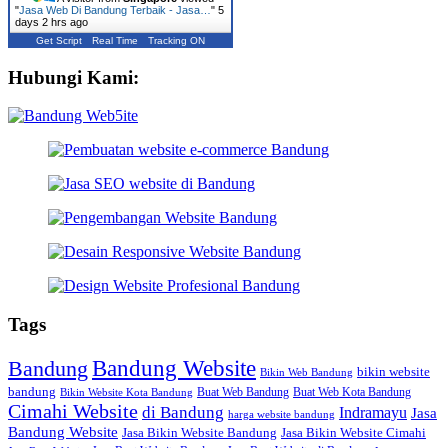
"
Jasa Web Di Bandung Terbaik - Jasa…
"
5
days 2 hrs ago
Get Script
Real Time
Tracking ON
Hubungi Kami:
Tags
Bandung Website
Bandung
bikin website
Bikin Web Bandung
bandung
Buat Web Bandung
Buat Web Kota Bandung
Bikin Website Kota Bandung
Cimahi Website
di Bandung
Indramayu
Jasa
harga website bandung
Bandung Website
Jasa Bikin Website Bandung
Jasa Bikin Website Cimahi