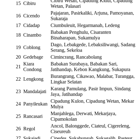
Cibiru Wetan, Cipadung Kidul, Cipadung
15
Cibiru
Wetan, Palasari
Pajajaran, Pasirkaliki, Arjuna, Pamoyanan,
16
Cicendo
Sukaraja
17
Cidadap
Ciumbuleuit, Hegarmanah, Ledeng
Babakan Penghulu, Cisaranten
18
Cinambo
Binaharapan, Sukamulya
Dago, Lebakgede, Lebaksiliwangi, Sadang
19
Coblong
Serang, Sekeloa
20
Gedebage
Cimincrang, Rancabolang
Kiara
Babakan Surabaya, Babakan Sari,
21
Condong
Jatihandap, Kebon Kangkung, Sukapura
Burangrang, Cikawao, Malabar, Turangga,
22
Lengkong
Lingkar Selatan
Karang Pamulang, Pasir Impun, Sindang
23
Mandalajati
Jaya, Jatihandap
Cipadung Kulon, Cipadung Wetan, Mekar
24
Panyileukan
Mulya
Manjahlega, Derwati, Mekarjaya,
25
Rancasari
Cipamokolan
Ancol, Balonggede, Ciateul, Cigereleng,
26
Regol
Ciseureuh
27
Sukajadi
Cipedes, Sukabungah, Sukagalih, Pasteur