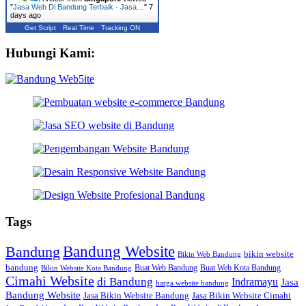
"
Jasa Web Di Bandung Terbaik - Jasa…
"
7
days ago
Get Script
Real Time
Tracking ON
Hubungi Kami:
Tags
Bandung Website
Bandung
bikin website
Bikin Web Bandung
bandung
Buat Web Bandung
Buat Web Kota Bandung
Bikin Website Kota Bandung
Cimahi Website
di Bandung
Indramayu
Jasa
harga website bandung
Bandung Website
Jasa Bikin Website Bandung
Jasa Bikin Website Cimahi