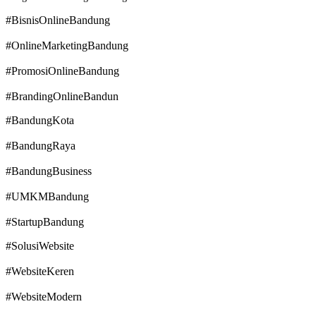
#BisnisOnlineBandung
#OnlineMarketingBandung
#PromosiOnlineBandung
#BrandingOnlineBandun
#BandungKota
#BandungRaya
#BandungBusiness
#UMKMBandung
#StartupBandung
#SolusiWebsite
#WebsiteKeren
#WebsiteModern