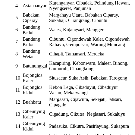
Karanganyar, Cibadak, Pelindung Hewan,
4
Astanaanyar
Nyengseret, Panjunan
Babakan
Margahayu Utara, Babakan Ciparay,
5
Ciparay
Sukahaji, Cirangrang, Cibuntu
Bandung
6
Wates, Kujangsari, Mengger
Kidul
Bandung
Cibuntu, Cigondewah Kaler, Cigondewah
7
Kulon
Rahayu, Gempolsari, Warung Muncang
Bandung
8
Cihapit, Tamansari, Merdeka
Wetan
Kacapiring, Kebonwaru, Maleer, Binong,
9
Batununggal
Gumuruh, Cibangkong
Bojongloa
10
Situsaeur, Suka Asih, Babakan Tarogong
Kaler
Bojongloa
Kebon Lega, Cibaduyut, Cibaduyut
11
Kidul
Wetan, Mekarwangi
Margasari, Cijawura, Sekejati, Jatisari,
12
Buahbatu
Cipagalo
Cibeunying
13
Cigadung, Cikutra, Neglasari, Sukaluyu
Kaler
Cibeunying
14
Padasuka, Cikutra, Pasirlayung, Sukapura
Kidul