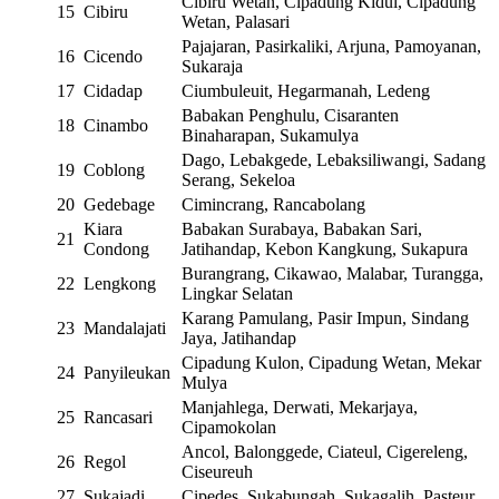
Cibiru Wetan, Cipadung Kidul, Cipadung
15
Cibiru
Wetan, Palasari
Pajajaran, Pasirkaliki, Arjuna, Pamoyanan,
16
Cicendo
Sukaraja
17
Cidadap
Ciumbuleuit, Hegarmanah, Ledeng
Babakan Penghulu, Cisaranten
18
Cinambo
Binaharapan, Sukamulya
Dago, Lebakgede, Lebaksiliwangi, Sadang
19
Coblong
Serang, Sekeloa
20
Gedebage
Cimincrang, Rancabolang
Kiara
Babakan Surabaya, Babakan Sari,
21
Condong
Jatihandap, Kebon Kangkung, Sukapura
Burangrang, Cikawao, Malabar, Turangga,
22
Lengkong
Lingkar Selatan
Karang Pamulang, Pasir Impun, Sindang
23
Mandalajati
Jaya, Jatihandap
Cipadung Kulon, Cipadung Wetan, Mekar
24
Panyileukan
Mulya
Manjahlega, Derwati, Mekarjaya,
25
Rancasari
Cipamokolan
Ancol, Balonggede, Ciateul, Cigereleng,
26
Regol
Ciseureuh
27
Sukajadi
Cipedes, Sukabungah, Sukagalih, Pasteur