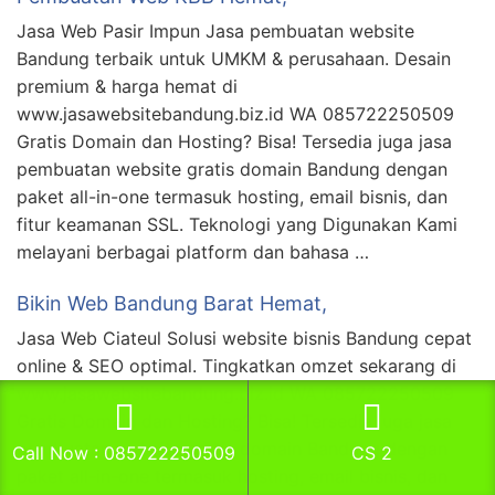
Jasa Web Pasir Impun Jasa pembuatan website
Bandung terbaik untuk UMKM & perusahaan. Desain
premium & harga hemat di
www.jasawebsitebandung.biz.id WA 085722250509
Gratis Domain dan Hosting? Bisa! Tersedia juga jasa
pembuatan website gratis domain Bandung dengan
paket all-in-one termasuk hosting, email bisnis, dan
fitur keamanan SSL. Teknologi yang Digunakan Kami
melayani berbagai platform dan bahasa …
Bikin Web Bandung Barat Hemat,
Jasa Web Ciateul Solusi website bisnis Bandung cepat
online & SEO optimal. Tingkatkan omzet sekarang di
www.jasawebsitebandung.biz.id WA 085722250509
Gratis Domain dan Hosting? Bisa! Tersedia juga jasa
pembuatan website gratis domain Bandung dengan
Call Now : 085722250509
CS 2
paket all-in-one termasuk hosting, email bisnis, dan