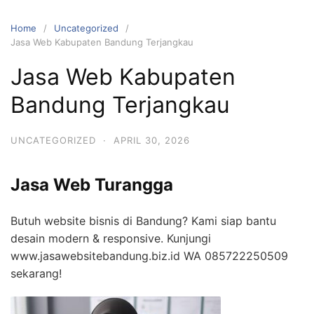
Skip
to
Home
Uncategorized
content
Jasa Web Kabupaten Bandung Terjangkau
Jasa Web Kabupaten
Bandung Terjangkau
UNCATEGORIZED
·
APRIL 30, 2026
Jasa Web Turangga
Butuh website bisnis di Bandung? Kami siap bantu
desain modern & responsive. Kunjungi
www.jasawebsitebandung.biz.id WA 085722250509
sekarang!