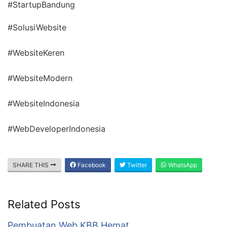
#StartupBandung
#SolusiWebsite
#WebsiteKeren
#WebsiteModern
#WebsiteIndonesia
#WebDeveloperIndonesia
SHARE THIS
Facebook
Twitter
WhatsApp
Related Posts
Pembuatan Web KBB Hemat,