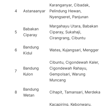
Karanganyar, Cibadak,
4
Astanaanyar
Pelindung Hewan,
Nyengseret, Panjunan
Margahayu Utara, Babakan
Babakan
5
Ciparay, Sukahaji,
Ciparay
Cirangrang, Cibuntu
Bandung
6
Wates, Kujangsari, Mengger
Kidul
Cibuntu, Cigondewah Kaler,
Bandung
Cigondewah Rahayu,
7
Kulon
Gempolsari, Warung
Muncang
Bandung
8
Cihapit, Tamansari, Merdeka
Wetan
Kacapiring, Kebonwaru,