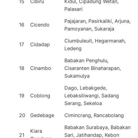
15
Cibiru
Kidul, Cipadung Wetan,
Palasari
Pajajaran, Pasirkaliki, Arjuna,
16
Cicendo
Pamoyanan, Sukaraja
Ciumbuleuit, Hegarmanah,
17
Cidadap
Ledeng
Babakan Penghulu,
18
Cinambo
Cisaranten Binaharapan,
Sukamulya
Dago, Lebakgede,
19
Coblong
Lebaksiliwangi, Sadang
Serang, Sekeloa
20
Gedebage
Cimincrang, Rancabolang
Babakan Surabaya, Babakan
Kiara
21
Sari, Jatihandap, Kebon