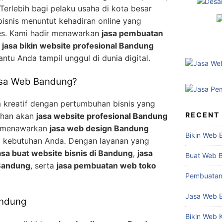
Terlebih bagi pelaku usaha di kota besar
bisnis menuntut kehadiran online yang
es. Kami hadir menawarkan
jasa pembuatan
n
jasa bikin website profesional Bandung
tu Anda tampil unggul di dunia digital.
asa Web Bandung?
 kreatif dengan pertumbuhan bisnis yang
RECENT
tuhan akan
jasa website profesional Bandung
i menawarkan
jasa web design Bandung
Bikin Web 
ai kebutuhan Anda. Dengan layanan yang
asa buat website bisnis di Bandung
,
jasa
Buat Web 
Bandung
, serta
jasa pembuatan web toko
Pembuatan
Jasa Web 
andung
Bikin Web 