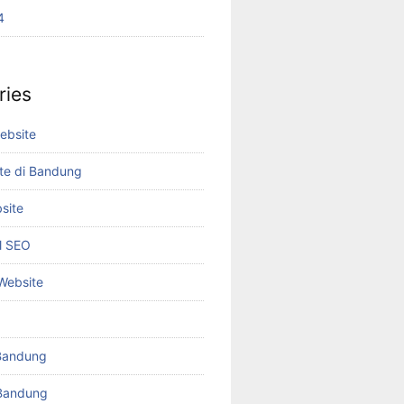
4
ries
ebsite
te di Bandung
site
el SEO
 Website
Bandung
Bandung