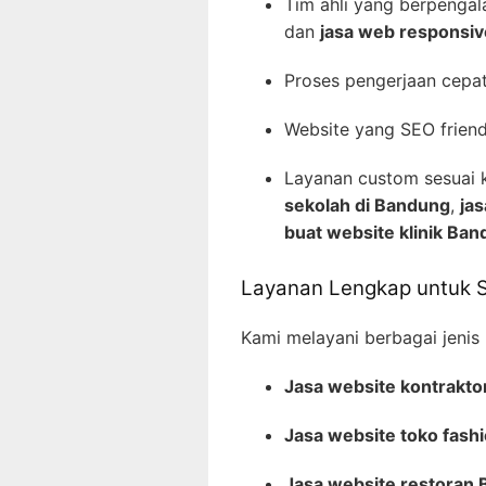
Tim ahli yang berpenga
dan
jasa web responsi
Proses pengerjaan cepat
Website yang SEO friendl
Layanan custom sesuai 
sekolah di Bandung
,
ja
buat website klinik Ba
Layanan Lengkap untuk Se
Kami melayani berbagai jenis
Jasa website kontrakt
Jasa website toko fash
Jasa website restoran