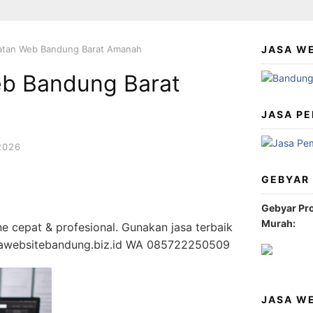
tan Web Bandung Barat Amanah
JASA W
b Bandung Barat
JASA PE
2026
GEBYAR
Gebyar Pr
Murah:
ne cepat & profesional. Gunakan jasa terbaik
sawebsitebandung.biz.id WA 085722250509
JASA W