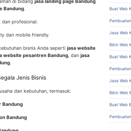
laman di bidang
jasa landing page Bandung
ve Bandung
.
Buat Web 
Pembuatan
 dan profesional.
Jasa Web 
y dan mobile friendly.
Bikin Web
kebutuhan bisnis Anda seperti
jasa website
sa website pesantren Bandung
, dan
jasa
Buat Web 
ndung
.
Pembuatan
gala Jenis Bisnis
Jasa Web 
 usaha dan kebutuhan, termasuk:
Bikin Web
or Bandung
Buat Web 
Pembuatan
ion Bandung
 Bandung