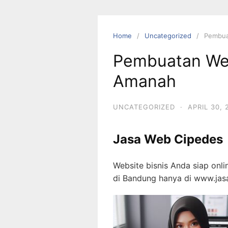
Skip
to
content
Home
Uncategorized
Pembua
Pembuatan We
Amanah
UNCATEGORIZED
·
APRIL 30, 
Jasa Web Cipedes
Website bisnis Anda siap onli
di Bandung hanya di www.ja